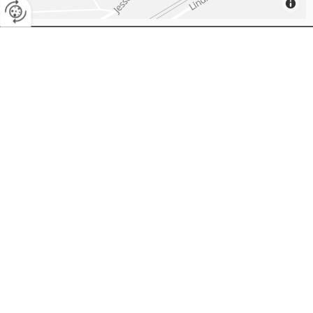
Kontakt

Fliesen vom Profi
Jessenigstraße 6
9220
Velden am Wörther See
Kärnten
+43427452422

office@fliesen-koller.at

Öffnungszeiten

Montag - Donnerstag
07:00 - 12:00
13:00 - 17:00
Freitag
07:00 - 12:00
Links

Impressum

Datenschutzerklärung
